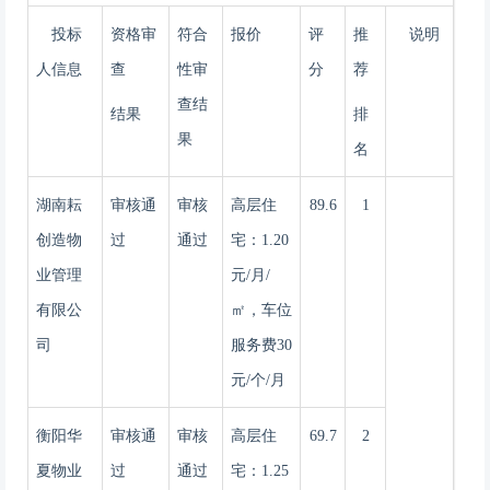
投标
资格审
符合
报价
评
推
说明
人
信息
查
性审
分
荐
查结
结果
排
果
名
湖南耘
审核通
审核
高层住
89.6
1
创造物
过
通过
宅：
1.20
业管理
元/月/
有限公
㎡，车位
司
服务费30
元/个/月
衡阳华
审核通
审核
高层住
69.7
2
夏物业
过
通过
宅：
1.25