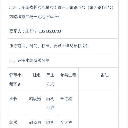
地址：湖南省长沙县星沙街道开元东路
87号（东四路178号）
方略城市广场一期地下室266
联系人：宋佳宁
13548688789
服务范围、时间、标准、要求：详见招标文件
五、评审小组成员名单
评审小
姓名
产生
参与过程
备注
组职务
方式
组长
屈晨光
随机
全过程
抽取
组员
胡晓明
随机
全过程