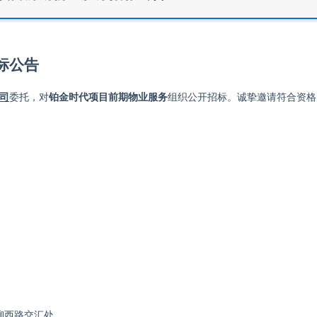
标公告
司
委托，对
铂金时代项目前期物业服务
组织公开招标。诚挚
邀请符合资格
柳西路交汇处
。