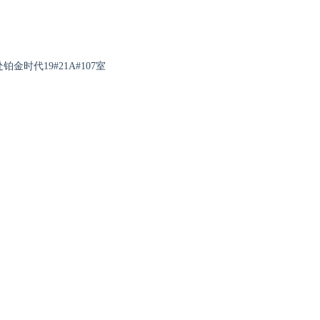
处铂金时代
19#21A#107室