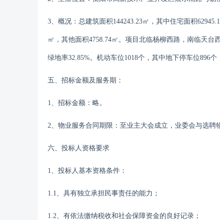
3、概况：
总
建筑面积
144243.23㎡
，其中住宅面积
62945.
㎡，
其他面积
4758.74㎡。
项目北
临杨柳西
路，南
临天台
绿地率3
2.85
%。机动车位
1018
个，其中地下停车位
896
个
五、招
标金额及服务期：
1、招标金额：略
。
2、物业服务合同期限：至业主大会成立，业委会与选聘
六
、投标人资格要求
1、投标人基本资格条件：
1.1、具有独立承担民事责任的能力；
1.
2
、有依法缴纳税收
和社会保障资金
的良好记录；