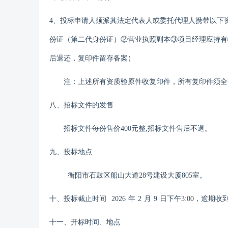
4、投标申请人须派其法定代表人或委托代理人携带以下
份证（第二代身份证）②营业执照副本③项目经理应持有
后退还，复印件留存备案）
注：上述所有资质验原件收复印件，所有复印件须全
八、招标文件的发售
招标文件每份售价
400元整,招标文件售后不退。
九
、投标地点
衡阳市石鼓区船山大道
28号建设大厦80
5
室
。
十、投标截止时间
202
6
年
2
月
9
日
下午
3:00
，
逾期收
十
一
、开标时间、地点