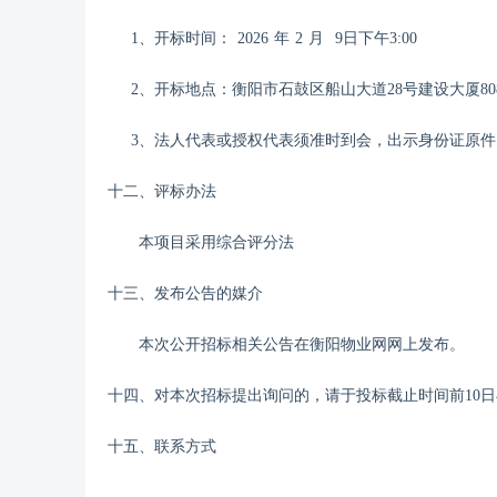
1、开标时间：
202
6
年
2
月
9
日
下午
3:00
2、开标地点：
衡阳市石鼓区船山大道
28号建设大厦80
3、法人代表或授权代表须准时到会，出示身份证原
十
二
、评标办法
本项目采用综合评分法
十
三
、发布公告的媒介
本次公开招标相关公告在
衡阳物业网
网上
发布。
十
四
、对本次招标提出询问的，请于投标截止时间前
10日
十
五
、联系方式