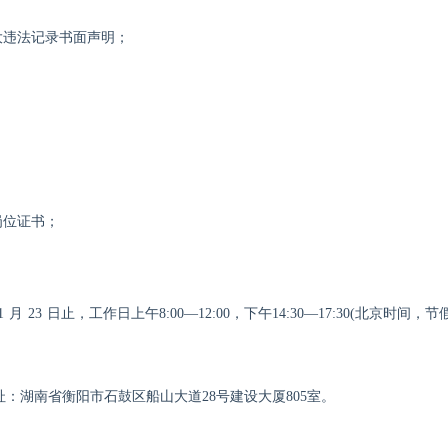
大违法记录书面声明；
岗位证书；
1
月
23
日止，工作日上午
8:00—12:00，下午1
4
:
3
0—1
7
:
3
0
(北京时间，节
址：湖南省衡阳市石鼓区船山大道
28号建设大厦80
5
室。