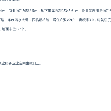
14
㎡，
商业面积
50562.5㎡
，
地下车库面积
25345.61㎡，
物业管理用房面积
西路
，东
临蒸水大道
，西临
新桥路
，
居住
户数
499
户，容积率
3.0
，建筑密度
，
地面
车位
122
个
。
物业服务企业合同生效日止。