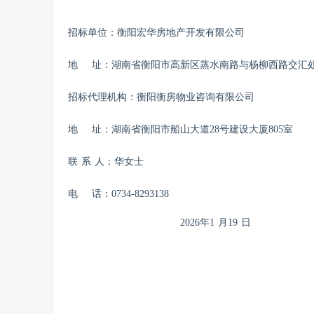
招标单位：
衡阳宏华房地产开发有限公司
地
址：
湖南省衡阳市高新区蒸水南路与杨柳西路交汇
招标代理机构：衡阳衡房物业咨询有限公司
地
址：湖南省衡阳市船山大道
28号建设大厦805室
联
系
人：华女士
电
话：
0734-8293138
20
26
年
1
月
19
日