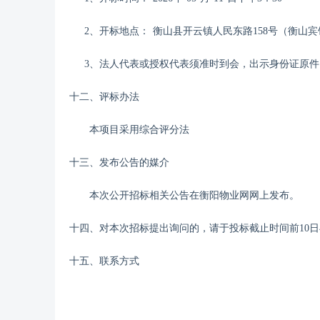
2、开标地点：
衡山县开云镇人民东路
158号（衡山
3、法人代表或授权代表须准时到会，出示身份证原
十
二
、评标办法
本项目采用综合评分法
十
三
、发布公告的媒介
本次公开招标相关公告在
衡阳物业网
网上
发布。
十
四
、对本次招标提出询问的，请于投标截止时间前
10日
十
五
、联系方式