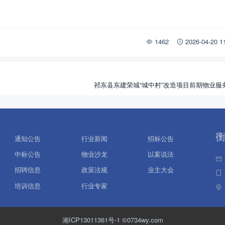
1462
2026-04-20 
祁东县东建荣城“城中村”改造项目前期物业服
通知公告
行业新闻
招标公告
中标公告
物业沙龙
以案说法
招聘信息
政策法规
业主大会
培训信息
行业专家
湘ICP13011361号-1
©0734wy.com