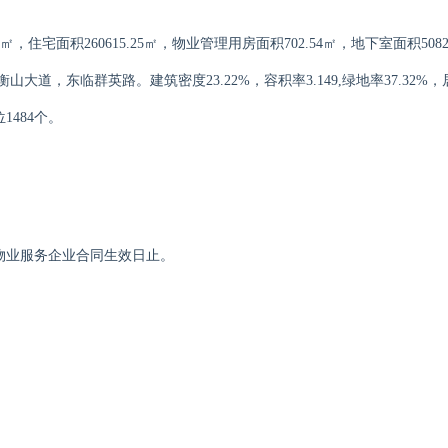
6㎡，住宅面积260615.25㎡，物业管理用房面积702.54㎡，地下室面积508
山大道，东临群英路。建筑密度23.22%，容积率3.149,绿地率37.32%
1484个。
物业服务企业合同生效日止。