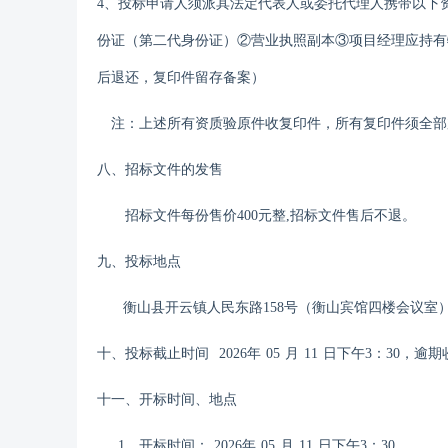
4、投标申请人须派其法定代表人或委托代理人携带以下
份证（第二代身份证）②营业执照副本③项目经理应持有
后退还，复印件留存备案）
注：上述所有资质验原件收复印件，所有复印件须全部
八、招标文件的发售
招标文件每份售价
400元整,招标文件售后不退。
九
、投标地点
衡山县开云镇人民东路
158号（衡山宾馆四楼会议室
十、投标截止时间
202
6
年
05
月
11
日下午
3
：
3
0，
逾期
十
一
、开标时间、地点
1、开标时间：
202
6
年
05
月
11
日下午
3
：
3
0