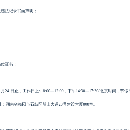
大违法记录书面声明；
岗位证书；
4
月
24
日止，工作日上午
8:00—12:00，下午
14
:
3
0—1
7
:
3
0
(北京时间，节假
址：湖南省衡阳市石鼓区船山大道
28号建设大厦80
8
室。