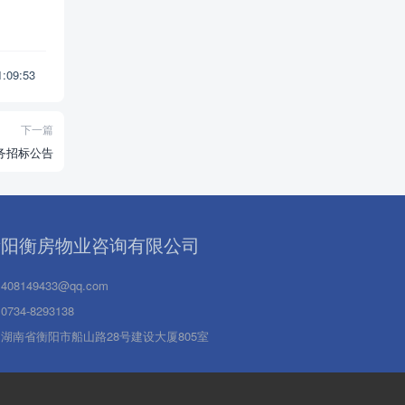
11:09:53
下一篇
务招标公告
衡阳衡房物业咨询有限公司
408149433@qq.com
0734-8293138
湖南省衡阳市船山路28号建设大厦805室