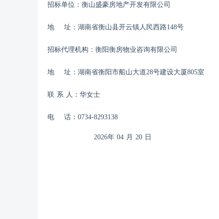
招标单位：
衡山盛豪房地产开发有限公司
地
址：
湖南省衡山县开云镇人民西路
148号
招标代理机构：
衡阳衡房物业咨询有限公司
地
址：湖南省衡阳市船山大道
28号建设大厦805室
联
系
人：华女士
电
话：
0734-8293138
202
6
年
04
月
20
日