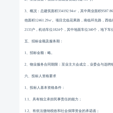
3、概况：总建筑面积334192.94㎡，其中商业面积9587.8
他面积12461.29㎡。项目北临花果路，南临环先路，西临衡
2133户，机动车位1824个，其中地面车位340个，地下车位
五、招
标金额及服务期：
1、招标金额：略
。
2、物业服务合同期限：至业主大会成立，业委会与选聘
六
、投标人资格要求
1、投标人基本资格条件：
1.1、具有独立承担民事责任的能力；
1.
2
、有依法缴纳税收
和社会保障资金的承诺函
；